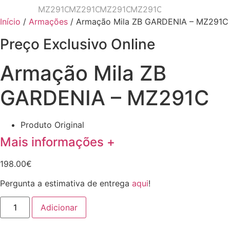
Início
/
Armações
/ Armação Mila ZB GARDENIA – MZ291C
Preço Exclusivo Online
Armação Mila ZB
GARDENIA – MZ291C
Produto Original
Mais informações +
198.00
€
Pergunta a estimativa de entrega
aqui
!
Quantidade
Adicionar
de
Armação
Mila