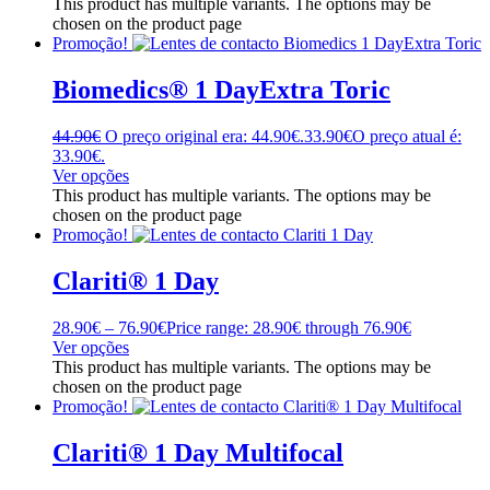
This product has multiple variants. The options may be
chosen on the product page
Promoção!
Biomedics® 1 DayExtra Toric
44.90
€
O preço original era: 44.90€.
33.90
€
O preço atual é:
33.90€.
Ver opções
This product has multiple variants. The options may be
chosen on the product page
Promoção!
Clariti® 1 Day
28.90
€
–
76.90
€
Price range: 28.90€ through 76.90€
Ver opções
This product has multiple variants. The options may be
chosen on the product page
Promoção!
Clariti® 1 Day Multifocal