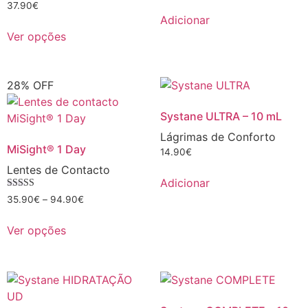
37.90
€
Adicionar
Ver opções
28% OFF
Systane ULTRA – 10 mL
Lágrimas de Conforto
MiSight® 1 Day
14.90
€
Lentes de Contacto
Adicionar
Avaliação
35.90
€
–
94.90
€
5.00
de 5
Ver opções