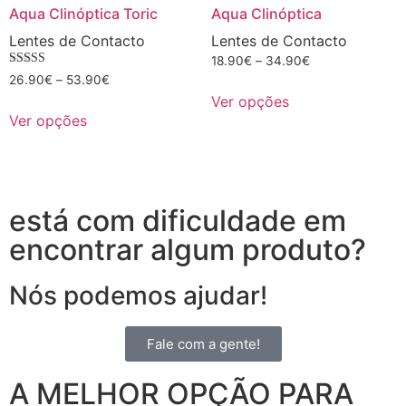
Aqua Clinóptica Toric
Aqua Clinóptica
Lentes de Contacto
Lentes de Contacto
18.90
€
–
34.90
€
Avaliação
26.90
€
–
53.90
€
5.00
Ver opções
de 5
Ver opções
está com dificuldade em
encontrar algum produto?
Nós podemos ajudar!
Fale com a gente!
A MELHOR OPÇÃO PARA