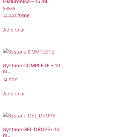
Hialurónico – 15 mL
Avaliação
12.90
€
7.90
€
5.00
de 5
Adicionar
Systane COMPLETE – 10
mL
14.90
€
Adicionar
Systane GEL DROPS- 10
mL