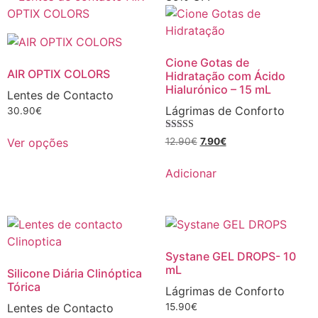
Cione Gotas de
AIR OPTIX COLORS
Hidratação com Ácido
Hialurónico – 15 mL
Lentes de Contacto
Lágrimas de Conforto
30.90
€
Avaliação
12.90
€
7.90
€
Ver opções
5.00
de 5
Adicionar
Systane GEL DROPS- 10
mL
Silicone Diária Clinóptica
Tórica
Lágrimas de Conforto
Lentes de Contacto
15.90
€