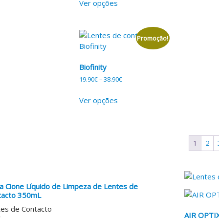
Ver opções
Promoção!
Biofinity
19.90
€
–
38.90
€
Ver opções
1
2
a Cione Líquido de Limpeza de Lentes de
tacto 350mL
es de Contacto
AIR OPTI
€