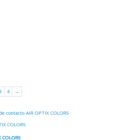
3
4
→
X COLORS