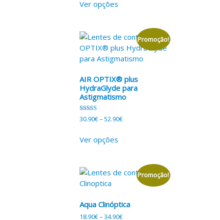
Ver opções
Promoção!
AIR OPTIX® plus
HydraGlyde para
Astigmatismo
Avaliação
30.90
€
–
52.90
€
5.00
de 5
Ver opções
Promoção!
Aqua Clinóptica
18.90
€
–
34.90
€