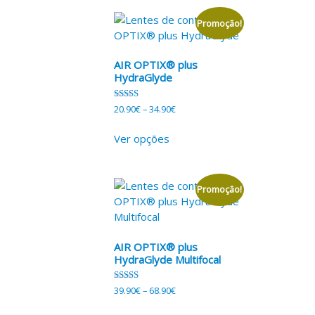
Promoção!
AIR OPTIX® plus
HydraGlyde
Avaliação
20.90
€
–
34.90
€
5.00
de 5
Ver opções
Promoção!
AIR OPTIX® plus
HydraGlyde Multifocal
Avaliação
39.90
€
–
68.90
€
5.00
de 5