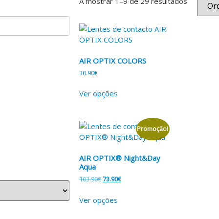
A mostrar 1–9 de 29 resultados
AIR OPTIX COLORS
30.90
€
Ver opções
Promoção!
AIR OPTIX® Night&Day
Aqua
103.90
€
73.90
€
Ver opções