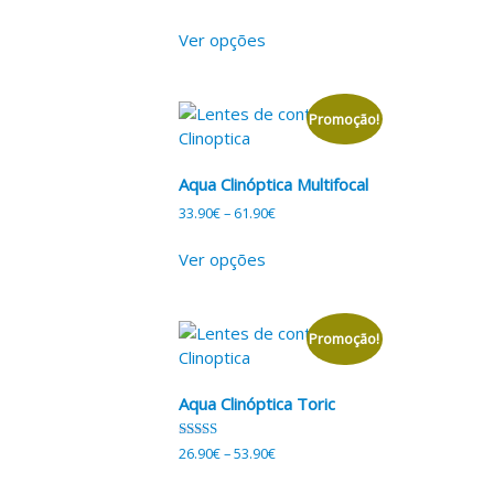
Ver opções
Promoção!
Aqua Clinóptica Multifocal
33.90
€
–
61.90
€
Ver opções
Promoção!
Aqua Clinóptica Toric
Avaliação
26.90
€
–
53.90
€
5.00
de 5