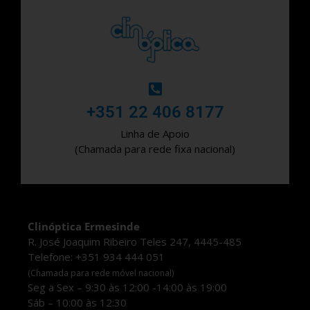
‎+351 22 406 8177
Linha de Apoio
(Chamada para rede fixa nacional)
Clinóptica Ermesinde
R. José Joaquim Ribeiro Teles 247, 4445-485
Telefone: +351 934 444 051
(Chamada para rede móvel nacional)
Seg a Sex – 9:30 às 12:00 -14:00 às 19:00
Sáb – 10:00 às 12:30