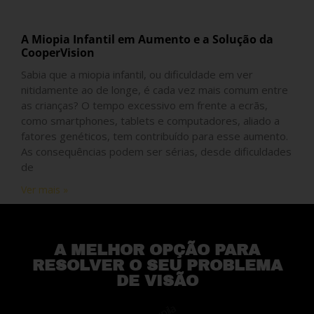
A Miopia Infantil em Aumento e a Solução da
CooperVision
Sabia que a miopia infantil, ou dificuldade em ver
nitidamente ao de longe, é cada vez mais comum entre
as crianças? O tempo excessivo em frente a ecrãs,
como smartphones, tablets e computadores, aliado a
fatores genéticos, tem contribuído para esse aumento.
As consequências podem ser sérias, desde dificuldades
de
Ver mais »
A MELHOR OPÇÃO PARA
RESOLVER O SEU PROBLEMA
DE VISÃO