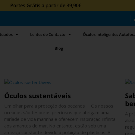
Portes Grátis a partir de 39,90€
aduados
Lentes de Contacto
Óculos Inteligentes Autofoc
Blog
Óculos sustentáveis
Sab
be
Um olhar para a proteção dos oceanos Os nossos
oceanos são tesouros preciosos que abrigam uma
A pr
miríade de vida marinha e oferecem inspiração infinita
alia
aos amantes do mar. No entanto, estão sob uma
regu
ameaça constante devido à poluição de plásticos. À
prev