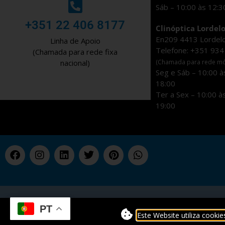
Sáb – 10:00 às 12:
‎+351 22 406 8177
Clinóptica Lordel
En209 4413 Lordel
Linha de Apoio
Telefone: +351 934
(Chamada para rede fixa
(Chamada para rede móv
nacional)
Seg e Sáb – 10:00 à
18:00
Ter a Sex – 10:00 à
19:00
PT
Este Website utiliza cookie