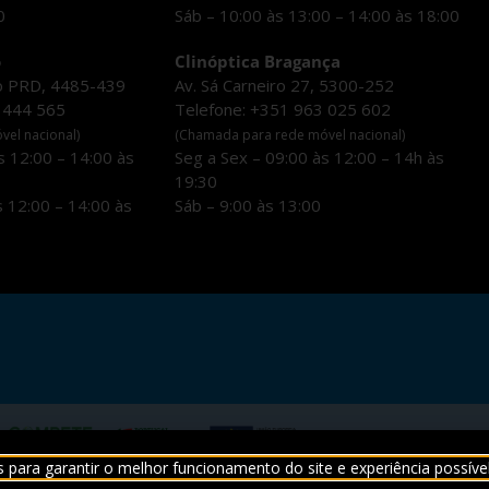
30
Sáb – 10:00 às 13:00 – 14:00 às 18:00
o
Clinóptica Bragança
o PRD, 4485-439
Av. Sá Carneiro 27, 5300-252
 444 565
Telefone: +351 963 025 602
el nacional)
(Chamada para rede móvel nacional)
s 12:00 – 14:00 às
Seg a Sex – 09:00 às 12:00 – 14h às
19:30
s 12:00 – 14:00 às
Sáb – 9:00 às 13:00
s para garantir o melhor funcionamento do site e experiência possível
Clinóptica. Todos os direitos reservados.