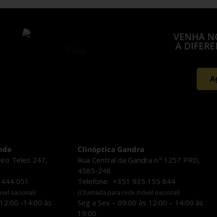
VENHA N
A DIFER
A
nde
Clinóptica Gandra
eiro Teles 247,
Rua Central da Gandra n.º 1257 PRD,
4585-248
 444 051
Telefone: +351 935 155 844
el nacional)
(Chamada para rede móvel nacional)
 12:00 -14:00 às
Seg a Sex – 09:00 às 12:00 – 14:00 às
19:00