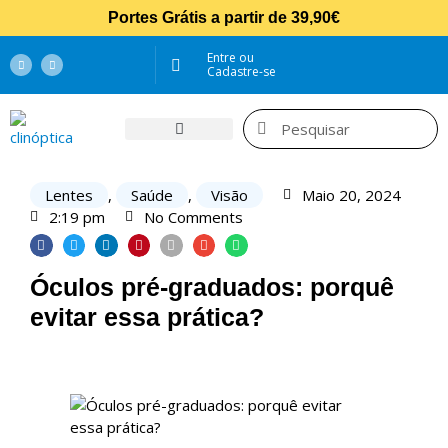
Portes Grátis a partir de 39,90€
Entre ou
Cadastre-se
Óculos de sol
Óculos graduados
Lentes de Contacto
Óculos Inteligentes Autofocais
Lentes
,
Saúde
,
Visão
Maio 20, 2024
2:19 pm
No Comments
Óculos pré-graduados: porquê
evitar essa prática?