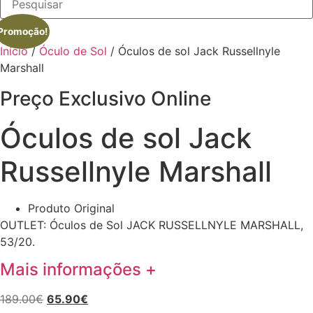
Promoção!
Início
/
Óculo de Sol
/ Óculos de sol Jack Russellnyle
Marshall
Preço Exclusivo Online
Óculos de sol Jack
Russellnyle Marshall
Produto Original
OUTLET: Óculos de Sol JACK RUSSELLNYLE MARSHALL,
53/20.
Mais informações +
189.00
€
O
65.90
€
O