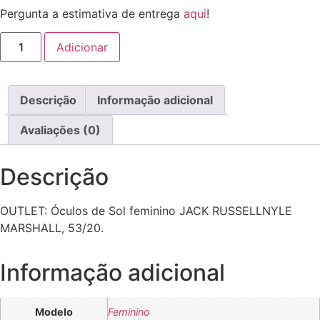
preço
preço
Pergunta a estimativa de entrega
aqui
!
original
atual
era:
é:
Quantidade
Adicionar
de
189.00€.
65.90€.
Óculos
de
sol
Jack
Descrição
Informação adicional
Russellnyle
Marshall
Avaliações (0)
Descrição
OUTLET: Óculos de Sol feminino JACK RUSSELLNYLE
MARSHALL, 53/20.
Informação adicional
Modelo
Feminino