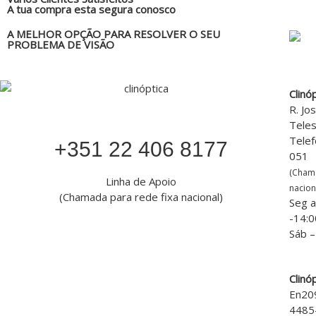
A tua compra esta segura conosco
A MELHOR OPÇÃO PARA RESOLVER O SEU
PROBLEMA DE VISÃO
Clinó
R. Jo
Tele
Telef
‎+351 22 406 8177
051
(Cham
Linha de Apoio
nacion
(Chamada para rede fixa nacional)
Seg a
-14:0
Sáb –
Clinó
En20
4485