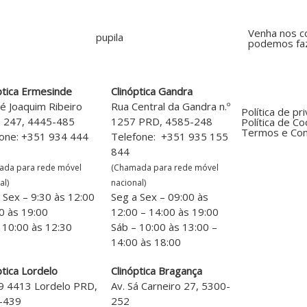
Venha nos c
podemos faz
ptica Ermesinde
Clinóptica Gandra
sé Joaquim Ribeiro
Rua Central da Gandra n.º
Política de pr
s 247, 4445-485
1257 PRD, 4585-248
Política de Co
Termos e Con
one: +351 934 444
Telefone: +351 935 155
844
ada para rede móvel
(Chamada para rede móvel
al)
nacional)
 Sex – 9:30 às 12:00
Seg a Sex – 09:00 às
0 às 19:00
12:00 – 14:00 às 19:00
 10:00 às 12:30
Sáb – 10:00 às 13:00 –
14:00 às 18:00
ptica Lordelo
Clinóptica Bragança
9 4413 Lordelo PRD,
Av. Sá Carneiro 27, 5300-
-439
252