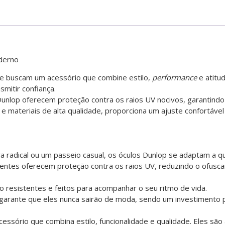
derno
ue buscam um acessório que combine estilo,
performance
e atitu
smitir confiança.
 Dunlop oferecem proteção contra os raios UV nocivos, garantind
 materiais de alta qualidade, proporciona um ajuste confortável 
a radical ou um passeio casual, os óculos Dunlop se adaptam a qu
lentes oferecem proteção contra os raios UV, reduzindo o ofus
o resistentes e feitos para acompanhar o seu ritmo de vida.
garante que eles nunca sairão de moda, sendo um investimento 
cessório que combina estilo, funcionalidade e qualidade. Eles sã