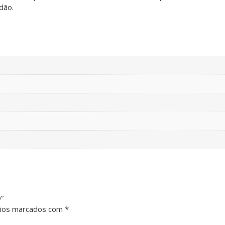
dão.
”
rios marcados com
*