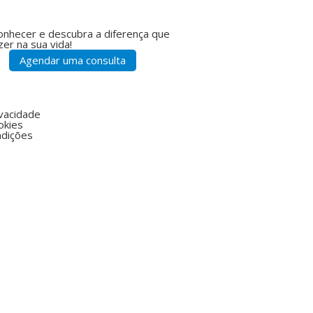
onhecer e descubra a diferença que
er na sua vida!
Agendar uma consulta
ivacidade
okies
dições