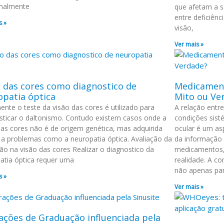
nalmente
que afetam a s
entre deficiên
s »
visão,
Ver mais »
o das cores como diagnostico de
Medicament
opatia óptica
Mito ou Ve
ente o teste da visão das cores é utilizado para
A relação entr
sticar o daltonismo. Contudo existem casos onde a
condições sist
das cores não é de origem genética, mas adquirida
ocular é um as
 a problemas como a neuropatia óptica. Avaliação da
da informação 
ção na visão das cores Realizar o diagnostico da
medicamentos,
atia óptica requer uma
realidade. A co
não apenas pa
s »
Ver mais »
ações de Graduação influenciada pela