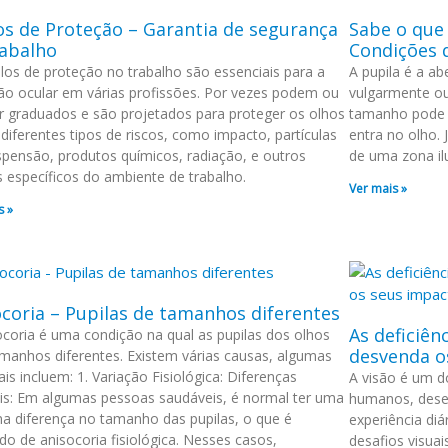
os de Proteção – Garantia de segurança
Sabe o que
rabalho
Condições 
los de proteção no trabalho são essenciais para a
A pupila é a ab
ão ocular em várias profissões. Por vezes podem ou
vulgarmente o
r graduados e são projetados para proteger os olhos
tamanho pode v
 diferentes tipos de riscos, como impacto, partículas
entra no olho.
pensão, produtos químicos, radiação, e outros
de uma zona il
s específicos do ambiente de trabalho.
Ver mais »
s »
ocoria – Pupilas de tamanhos diferentes
As deficiên
ocoria é uma condição na qual as pupilas dos olhos
desvenda o
manhos diferentes. Existem várias causas, algumas
is incluem: 1. Variação Fisiológica: Diferenças
A visão é um d
is: Em algumas pessoas saudáveis, é normal ter uma
humanos, dese
a diferença no tamanho das pupilas, o que é
experiência di
o de anisocoria fisiológica. Nesses casos,
desafios visuai