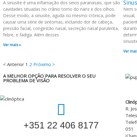
Sinus
A sinusite é uma inflamação dos seios paranasais, que são
cavidades situadas no crânio torno do nariz e dos olhos.
Nem se
Desse modo, a sinusite, aguda ou mesmo crónica, pode
visual
causar uma série de sintomas, incluindo dor de cabeça,
pacien
pressão facial, congestão nasal, secreção nasal purulenta,
durant
febre, e fadiga. Além desses
determ
sinusit
Ver mais »
Ver mai
< Anterior
1
2
Próximo >
A MELHOR OPÇÃO PARA RESOLVER O SEU
PROBLEMA DE VISÃO
Clinó
R. Jo
Tele
Telef
‎+351 22 406 8177
051
(Cham