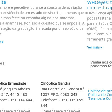
ite
WHOeyes: t
com esta ap
mpre é percetível durante a consulta de avaliação
, a existência de um estado de sinusite, a menos que o
OMS Lança Aplic
te manifeste ou exponha alguns dos sintomas
podes testar a
e a anamnese. Por isso a questão que se impõe é: A
para a Saúde O
inação da graduação é afetada por um episódio de
(OMS) dá um pa
e
visual com o l
ferramenta grat
s »
Ver mais »
Venha nos c
podemos faz
ptica Ermesinde
Clinóptica Gandra
sé Joaquim Ribeiro
Rua Central da Gandra n.º
Política de pr
s 247, 4445-485
1257 PRD, 4585-248
Política de Co
Termos e Con
one: +351 934 444
Telefone: +351 935 155
844
ada para rede móvel
(Chamada para rede móvel