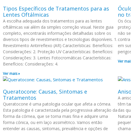
Tipos Específicos de Tratamentos para as
Ócul
Lentes Oftálmicas
no t
A escolha adequada dos tratamentos para as lentes
Os ócu
oftálmicas vai além da simples correção visual. Neste guia
proteç
completo, encontrarás informações detalhadas sobre os
não se
diversos tipos de revestimentos e tecnologias disponíveis. 1.
contra
Revestimento Antirreflexo (AR) Características: Benefícios:
em sus
Considerações: 2. Proteção UV Características: Benefícios:
perigo
Considerações: 3. Lentes Fotocromáticas Características:
Ver mai
Benefícios: Considerações: 4.
Ver mais »
Queratocone: Causas, Sintomas e
Anis
Tratamentos
A anis
Queratocone é uma patologia ocular que afeta a córnea.
têm ta
Esta patologia é caracterizada pela progressiva alteração da
das qua
forma da córnea, que se torna mais fina e adquire uma
Natura
forma cónica, ou em laço assimétrico. Vamos então
pequen
entender as causas, sintomas, prevalência e opções de
chamad