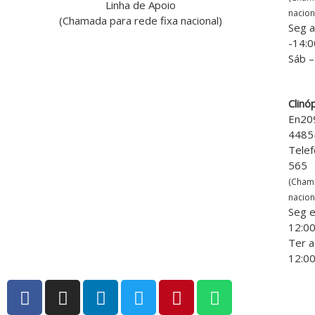
Linha de Apoio
nacion
(Chamada para rede fixa nacional)
Seg a
-14:0
Sáb –
Clinó
En20
4485
Telef
565
(Cham
nacion
Seg e
12:00
Ter a
12:00